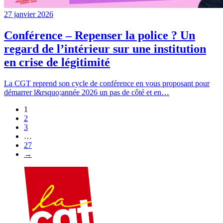
27 janvier 2026
Conférence – Repenser la police ? Un
regard de l’intérieur sur une institution
en crise de légitimité
La CGT reprend son cycle de conférence en vous proposant pour
démarrer l&rsquo;année 2026 un pas de côté et en…
1
2
3
…
27
→