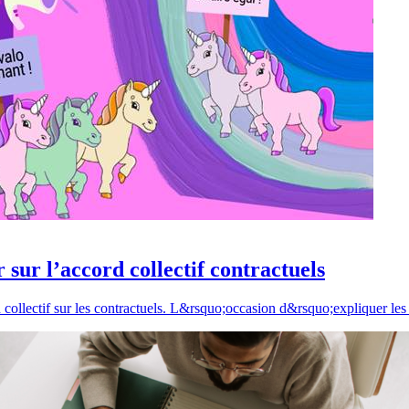
 sur l’accord collectif contractuels
 collectif sur les contractuels. L&rsquo;occasion d&rsquo;expliquer le