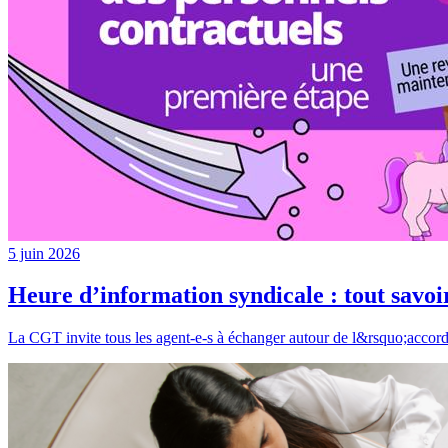
5 juin 2026
Heure d’information syndicale : tout savoir
La CGT invite tous les agent-e-s à échanger autour de l&rsquo;accord