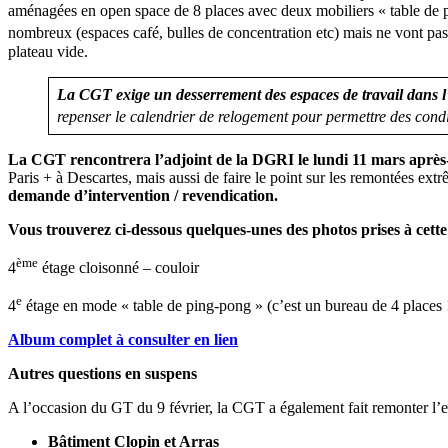
aménagées en open space de 8 places avec deux mobiliers « table de pi
nombreux (espaces café, bulles de concentration etc) mais ne vont pas
plateau vide.
La CGT exige un desserrement des espaces de travail dans 
repenser le calendrier de relogement pour permettre des condi
La CGT rencontrera l’adjoint de la DGRI le lundi 11 mars après
Paris + à Descartes, mais aussi de faire le point sur les remontées ex
demande d’intervention / revendication.
Vous trouverez ci-dessous quelques-unes des photos prises à cett
ème
4
étage cloisonné – couloir
e
4
étage en mode « table de ping-pong » (c’est un bureau de 4 places !!
Album complet à consulter en lien
Autres questions en suspens
A l’occasion du GT du 9 février, la CGT a également fait remonter l’e
Bâtiment Clopin et Arras