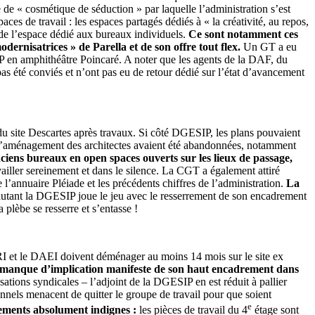
de « cosmétique de séduction » par laquelle l’administration s’est
ces de travail : les espaces partagés dédiés à « la créativité, au repos,
t de l’espace dédié aux bureaux individuels.
Ce sont notamment ces
ernisatrices » de Parella et de son offre tout flex.
Un GT a eu
IP en amphithéâtre Poincaré. A noter que les agents de la DAF, du
été conviés et n’ont pas eu de retour dédié sur l’état d’avancement
 du site Descartes après travaux. Si côté DGESIP, les plans pouvaient
es d’aménagement des architectes avaient été abandonnées, notamment
nciens bureaux en open spaces ouverts sur les lieux de passage,
vailler sereinement et dans le silence. La CGT a également attiré
e l’annuaire Pléiade et les précédents chiffres de l’administration.
La
, autant la DGESIP joue le jeu avec le resserrement de son encadrement
plèbe se resserre et s’entasse !
I et le DAEI doivent déménager au moins 14 mois sur le site ex
anque d’implication manifeste de son haut encadrement dans
isations syndicales – l’adjoint de la DGESIP en est réduit à pallier
sonnels menacent de quitter le groupe de travail pour que soient
e
gements absolument indignes :
les pièces de travail du 4
étage sont