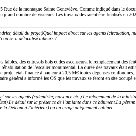
e au 25 Rue de la montagne Sainte Geneviève. Comme indiqué dans le doc
un grand nombre de visiteurs. Les travaux devraient être finalisés en 20
drier, détail du projet)Quel impact direct sur les agents (circulation
5 ou sera délocalisé ailleurs ?
aibles, des entresols bois et des ascenseurs, le remplacement des fenêtre
réhabilitation de l’escalier monumental. La durée des travaux était esti
rojet était financé à hauteur à 20,5 M€ toutes dépenses confondues, i
aire général a informé les OS que les travaux se feront en site occupé et
t sur les agents (calendrier, nuisance etc.).Le relogement de la ministre
État).Le détail sur la présence de l’amiante dans ce bâtiment.La pérenn
e la Delcom à l’intérieur) ou un usage uniquement cabinet.