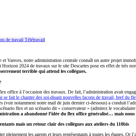
ons de travail
Télétravail
t Vanves, notre administration centrale connaît un autre projet immobi
ojet Horizon 2024 de travaux sur le site Descartes pose en effet de très 
serrement terrible qui attend les collègues.
e
x office à l’occasion des travaux. De fait, l’administration avait engagé
 se fait le chantre des soi-disant nouvelles façons de travail, bref du fle
s (voir notamment notre mail de juin dernier ci-dessous) a conduit l’adm
 scénario flex et un scénario dit « conservateur » (admirez le vocabulair
inistration a abandonné l’idée du flex office généralisé… mais nou
ntants mais un retour clair des collègues aux ateliers du 110bis
er pleinement les agents et leurs représentants à toutes les étapes. Or l’