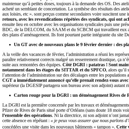
maintenue qu’à petites doses, toujours à la demande des OS. Des atelie
acheté un semblant de concertation. La synthèse des résultats des atelie
aux loisirs, etc ». sont perçus comme secondaires voire suscitent une i
retours, avec les revendications répétées des syndicats, qui ont a
ensuite lieu en octobre avec les organisations syndicales puis une pr
BDC, de la DELCOM, du SAAM et du SCBCM qui travaillent eux aussi su
des plans d’aménagement. Ils font pourtant partie intégrante du site De
Un GT avec de nouveaux plans le 9 février dernier : des pla
A la veille des vacances de février, l’administration a réuni les repr
paraître relativement corrects malgré un resserrement drastique, ça n
suite aux remontées des équipes.
Côté DGRI : patatras !
Sont maint
notamment dans les étages du SITTAR et du SPFCO
, alors qu’i
l’attention de l’administration sur des décalages entre les populations a
CGT a immédiatement annoncé qu’elle prenait rendez-vous avec 
supérieur (la DGESIP partagera son bureau avec son adjoint) autant ri
Carton rouge pour la DGRI : un déménagement Rives de Pa
La DGRI est la première concernée par les travaux et déménagements
Pfizer de Rives de Paris situé porte d’Orléans (sans doute 18 mois voir
l’ensemble des opérations
. Ni la directrice, ni son adjoint n’ont jam
cette absence en répétant :
« je peux vous assurer que nous parlons d
concédées une visite dans les nouveaux bâtiments « tampon ».
Cette 