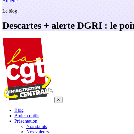
Adhérer
Le blog
Descartes + alerte DGRI : le po
✕
Blog
Boîte à outils
Présentation
Nos statuts
Nos valeurs