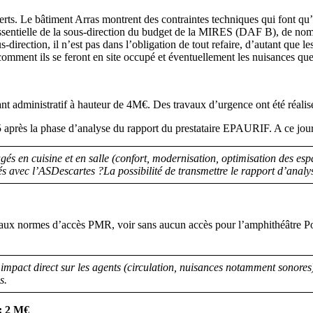
rts. Le bâtiment Arras montrent des contraintes techniques qui font qu’
essentielle de la sous-direction du budget de la MIRES (DAF B), de nom
direction, il n’est pas dans l’obligation de tout refaire, d’autant que 
comment ils se feront en site occupé et éventuellement les nuisances que
nt administratif à hauteur de 4M€. Des travaux d’urgence ont été réalis
5 après la phase d’analyse du rapport du prestataire EPAURIF. A ce jo
agés en cuisine et en salle (confort, modernisation, optimisation des es
és avec l’ASDescartes ?La possibilité de transmettre le rapport d’a
e aux normes d’accès PMR, voir sans aucun accès pour l’amphithéâtre Po
impact direct sur les agents (circulation, nuisances notamment sonores
s.
 : 2 M€