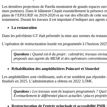
Les dernières projections de Parella montraient de grands espaces ouve
murs porteurs). Dans le bâtiment Clopin essentiellement la présence 
plans de l’EPAURIF en 2019-2020 et au vue des effectifs de cette sous-
notamment. Durant les travaux il est important d’indiquer aux agents 
La restauration
Dans les précédents GT était présentée la mise aux normes du restaura
L’opération de restructuration lourde est programmée à l’horizon 202
Questions :
Quand est-il du projet : calendrier, travaux envis
proposée aux agents du MESR et des opérateurs conventionn
Réhabilitation des amphithéâtres Poincaré et Stourdzé
Les amphithéâtres sont vieillissants, usés et ne semblent pas répondr
finalisés en 2025. L’administration a obtenu en 2022 3,5M€.
Questions :
Les travaux sont-ils toujours programmés ? Quel 
Éventuellement le différentiel places actuelles / places projetée
Restructuration de l’entrée principale et accessibilité PMR