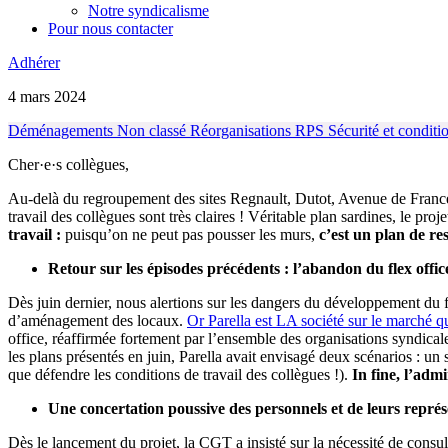
Notre syndicalisme
Pour nous contacter
Adhérer
4 mars 2024
Déménagements
Non classé
Réorganisations
RPS
Sécurité et conditi
Cher·e·s collègues,
Au-delà du regroupement des sites Regnault, Dutot, Avenue de France e
travail des collègues sont très claires ! Véritable plan sardines, le pr
travail :
puisqu’on ne peut pas pousser les murs,
c’est un plan de res
Retour sur les épisodes précédents : l’abandon du flex offic
Dès juin dernier, nous alertions sur les dangers du développement du fle
d’aménagement des locaux.
Or Parella est LA société sur le marché qui
office, réaffirmée fortement par l’ensemble des organisations syndicale
les plans présentés en juin, Parella avait envisagé deux scénarios : un
que défendre les conditions de travail des collègues !).
In fine, l’adm
Une concertation poussive des personnels et de leurs représe
Dès le lancement du projet, la CGT a insisté sur la nécessité de consult