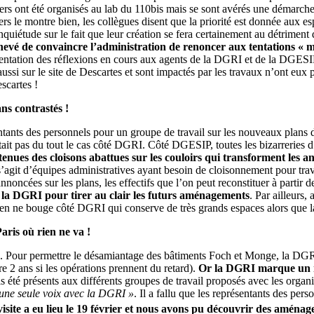
rs ont été organisés au lab du 110bis mais se sont avérés une démarche 
rs le montre bien, les collègues disent que la priorité est donnée aux espa
nquiétude sur le fait que leur création se fera certainement au détrimen
chevé de convaincre l’administration de renoncer aux tentations « mod
ésentation des réflexions en cours aux agents de la DGRI et de la DGES
r le site de Descartes et sont impactés par les travaux n’ont eux pas 
scartes !
ns contrastés !
ésentants des personnels pour un groupe de travail sur les nouveaux plans
’était pas du tout le cas côté DGRI. Côté DGESIP, toutes les bizarreri
enues des cloisons abattues sur les couloirs qui transforment les a
l s’agit d’équipes administratives ayant besoin de cloisonnement pour tra
nnoncées sur les plans, les effectifs que l’on peut reconstituer à partir d
la DGRI pour tirer au clair les futurs aménagements
. Par ailleurs
en ne bouge côté DGRI qui conserve de très grands espaces alors que la 
ris où rien ne va !
. Pour permettre le désamiantage des bâtiments Foch et Monge, la DGR
e 2 ans si les opérations prennent du retard).
Or la DGRI marque un m
ais été présents aux différents groupes de travail proposés avec les organ
’une seule voix avec la DGRI »
. Il a fallu que les représentants des per
visite a eu lieu le 19 février et nous avons pu découvrir des aména