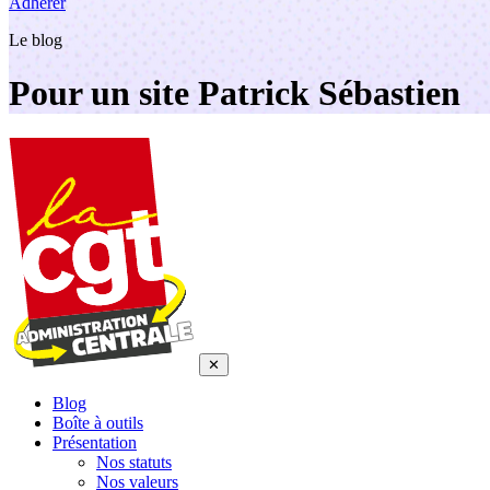
Adhérer
Le blog
Pour un site Patrick Sébastien
✕
Blog
Boîte à outils
Présentation
Nos statuts
Nos valeurs