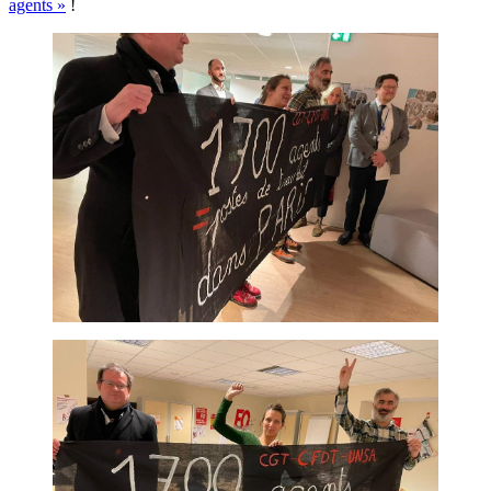
agents »
!