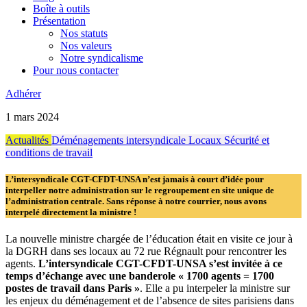
Boîte à outils
Présentation
Nos statuts
Nos valeurs
Notre syndicalisme
Pour nous contacter
Adhérer
1 mars 2024
Actualités
Déménagements
intersyndicale
Locaux
Sécurité et
conditions de travail
L’intersyndicale CGT-CFDT-UNSA n’est jamais à court d’idée pour
interpeller notre administration sur le regroupement en site unique de
l’administration centrale. Sans réponse à notre courrier, nous avons
interpelé directement la ministre !
La nouvelle ministre chargée de l’éducation était en visite ce jour à
la DGRH dans ses locaux au 72 rue Régnault pour rencontrer les
agents.
L’intersyndicale CGT-CFDT-UNSA s’est invitée à ce
temps d’échange avec une banderole « 1700 agents = 1700
postes de travail dans Paris »
. Elle a pu interpeler la ministre sur
les enjeux du déménagement et de l’absence de sites parisiens dans