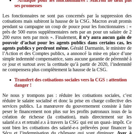
Arnaque pour les fonctionnaires ! Macron ne tient pas
ses promesses
Les fonctionnaires ne sont pas concernés par la suppression des
cotisations mais subiront la hausse de la CSG. Macron avait promis
pendant sa campagne un coup de pouce pour les fonctionnaires : «
près de 500 euros supplémentaires nets par an pour un salaire de 2
200 euros nets par mois ». Finalement,
il n’y aura aucun gain de
pouvoir d’achat pour les agents publics dans certains cas, les
agents publics y perdront même.
Gérald Darmanin, le ministre de
l’Action et des Comptes publics, a annoncé la mise en place d’une
simple indemnité compensatrice, sans aucune garantie de pérennité à
ce jour et surtout avec la certitude qu’à partir de 2020, l’indemnité
ne compensera plus complètement la hausse de la CSG.
Transfert des cotisations sociales vers la CGS : attention
danger !
Ne nous y trompons pas : réduire les cotisations sociales, c’est
réduire le salaire socialisé et donc la prise en charge collective des
services publics. La manœuvre du gouvernement consiste à faire
peser le financement non plus sur les profits patronaux issus de la
création de richesse (la cotisation), mais directement sur les
salarié.e.s et retraité.e.s à travers la CSG qui est un quasi- impôt. Ce
sont bien les cotisations des salarié-e-s prélevées pour financer la
Sécu et l’indemnisation du chômage qui vont diminuer.
Avec à