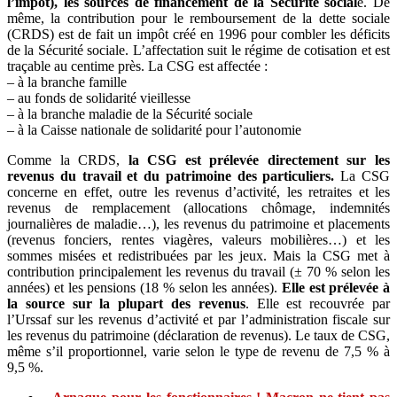
l’impôt), les sources de financement de la Sécurité social
e. De
même, la contribution pour le remboursement de la dette sociale
(CRDS) est de fait un impôt créé en 1996 pour combler les déficits
de la Sécurité sociale. L’affectation suit le régime de cotisation et est
traçable au centime près. La CSG est affectée :
– à la branche famille
– au fonds de solidarité vieillesse
– à la branche maladie de la Sécurité sociale
– à la Caisse nationale de solidarité pour l’autonomie
Comme la CRDS,
la CSG est prélevée directement sur les
revenus du travail et du patrimoine des particuliers.
La CSG
concerne en effet, outre les revenus d’activité, les retraites et les
revenus de remplacement (allocations chômage, indemnités
journalières de maladie…), les revenus du patrimoine et placements
(revenus fonciers, rentes viagères, valeurs mobilières…) et les
sommes misées et redistribuées par les jeux. Mais la CSG met à
contribution principalement les revenus du travail (± 70 % selon les
années) et les pensions (18 % selon les années).
Elle est prélevée à
la source sur la plupart des revenus
. Elle est recouvrée par
l’Urssaf sur les revenus d’activité et par l’administration fiscale sur
les revenus du patrimoine (déclaration de revenus). Le taux de CSG,
même s’il proportionnel, varie selon le type de revenu de 7,5 % à
9,5 %.