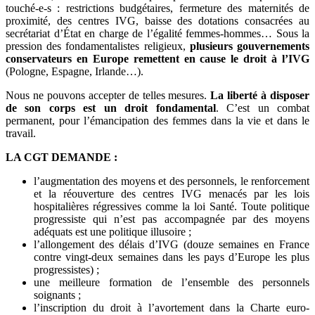
touché-e-s : restrictions budgétaires, fermeture des maternités de
proximité, des centres IVG, baisse des dota­tions consacrées au
secrétariat d’État en charge de l’égalité femmes-hommes… Sous la
pression des fonda­mentalistes religieux,
plusieurs gouvernements
conservateurs en Europe remettent en cause le droit à l’IVG
(Pologne, Espagne, Irlande…).
Nous ne pouvons accepter de telles mesures.
La liberté à dis­poser
de son corps est un droit fondamental
. C’est un combat
permanent, pour l’émancipation des femmes dans la vie et dans le
travail.
LA CGT DEMANDE :
l’augmentation des moyens et des personnels, le renfor­cement
et la réouverture des centres IVG menacés par les lois
hospitalières régressives comme la loi Santé. Toute politique
progressiste qui n’est pas accompagnée par des moyens
adéquats est une politique illusoire ;
l’allongement des délais d’IVG (douze semaines en France
contre vingt-deux semaines dans les pays d’Europe les plus
progressistes) ;
une meilleure formation de l’ensemble des personnels
soignants ;
l’inscription du droit à l’avortement dans la Charte euro­