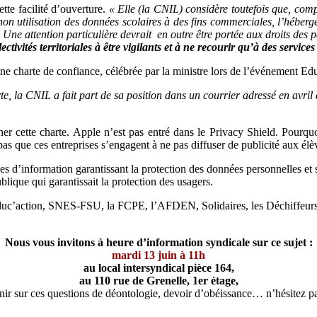
tte facilité d’ouverture.
« Elle (la CNIL) considère toutefois que, comp
non utilisation des données scolaires à des fins commerciales, l’hébe
ne attention particulière devrait en outre être portée aux droits des 
ectivités territoriales à être vigilants et à ne recourir qu’à des servic
 charte de confiance, célébrée par la ministre lors de l’événement Edu
arte, la CNIL a fait part de sa position dans un courrier adressé en avri
ner cette charte. Apple n’est pas entré dans le Privacy Shield. Pourquoi 
as que ces entreprises s’engagent à ne pas diffuser de publicité aux élè
es d’information garantissant la protection des données personnelles et 
lique qui garantissait la protection des usagers.
uc’action, SNES-FSU, la FCPE, l’AFDEN, Solidaires, les Déchiffeurs de
Nous vous invitons à heure d’information syndicale sur ce sujet :
mardi 13 juin à 11h
au local intersyndical pièce 164,
au 110 rue de Grenelle, 1er étage,
nir sur ces questions de déontologie, devoir d’obéissance… n’hésitez pa