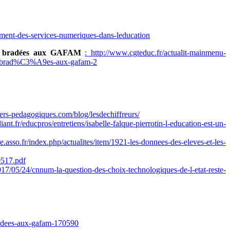
rement-des-services-numeriques-dans-leducation
res bradées aux GAFAM
: http://www.cgteduc.fr/actualit-mainmenu-
-brad%C3%A9es-aux-gafam-2
ers-pedagogiques.com/blog/lesdechiffreurs/
ant.fr/educpros/entretiens/isabelle-falque-pierrotin-l-education-est-un-
.asso.fr/index.php/actualites/item/1921-les-donnees-des-eleves-et-les-
0517.pdf
2017/05/24/cnnum-la-question-des-choix-technologiques-de-l-etat-reste-
bradees-aux-gafam-170590