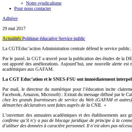
Notre syndicalisme
Pour nous contacter
Adhérer
29 mai 2017
Actualités
Politique éducative
Service public
La CGTEduc’action Administration centrale défend le service public.
Par le passé, la CGT a œuvré pour la publication des études de la DEP
ont apporté des améliorations. Aujourd’hui, une nouvelle alerte es
académiques aux GAFAM.
La CGT Educ’ation et le SNES-FSU ont immédiatement interpelé le
Par mail, le directeur du numérique pour l’éducation incite clair
Facebook, Amazon, Microsoft) : Extrait du message diffusé par le C
chez les grands fournisseurs de service du Web (GAFAM et autres) d
démarches déclaratives sont faites auprès de la CNIL
»
L’ouverture des annuaires académiques et des établissements aux g
confirme qu’il n’y a pas de blocage juridique de principe à la conn
d’utiliser des données à caractère personnel. Il n’est alors pas nécess