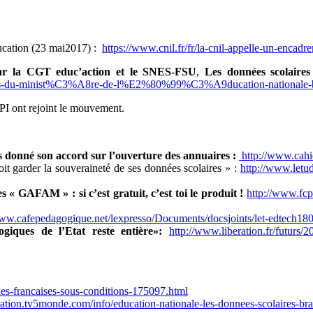
ucation (23 mai2017) :
https://www.cnil.fr/fr/la-cnil-appelle-un-encad
ar la CGT educ’action et le SNES-FSU
,
Les données scolai
es-du-minist%C3%A8re-de-l%E2%80%99%C3%A9ducation-nationale
PI ont rejoint le mouvement.
 donné son accord sur l’ouverture des annuaires :
http://www.cahi
t garder la souveraineté de ses données scolaires » :
http://www.letudi
s « GAFAM » : si c’est gratuit, c’est toi le produit !
http://www.fcpe
www.cafepedagogique.net/lexpresso/Documents/docsjoints/let-edtech18
giques de l’Etat reste entière»:
http://www.liberation.fr/futurs/
les-francaises-sous-conditions-175097.html
rmation.tv5monde.com/info/education-nationale-les-donnees-scolaires-