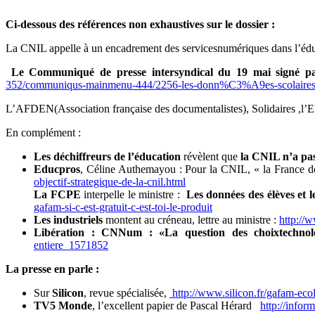
Ci-dessous des références non exhaustives sur le dossier :
La CNIL appelle à un encadrement des servicesnumériques dans l’éd
Le Communiqué de presse intersyndical du 19 mai signé p
352/communiqus-mainmenu-444/2256-les-donn%C3%A9es-scolair
L’AFDEN(Association française des documentalistes), Solidaires ,l’E
En complément :
Les déchiffreurs de l’éducation
révèlent que
la CNIL n’a pas
Educpros
, Céline Authemayou : Pour la CNIL, « la France doi
objectif-strategique-de-la-cnil.html
La FCPE
interpelle le ministre :
Les données des élèves et le
gafam-si-c-est-gratuit-c-est-toi-le-produit
Les industriels
montent au créneau, lettre au ministre :
http://
Libération : CNNum : «La question des choixtechnolo
entiere_1571852
La presse en parle :
Sur
Silicon
, revue spécialisée,
http://www.silicon.fr/gafam-eco
TV5
Monde
, l’excellent papier de Pascal Hérard
http://info