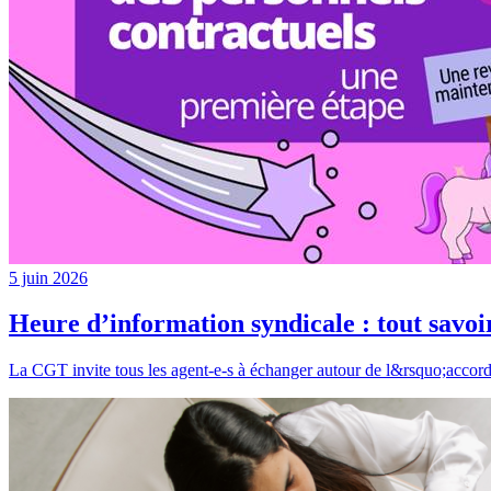
5 juin 2026
Heure d’information syndicale : tout savoir
La CGT invite tous les agent-e-s à échanger autour de l&rsquo;accord