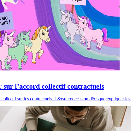
 sur l’accord collectif contractuels
 collectif sur les contractuels. L&rsquo;occasion d&rsquo;expliquer le