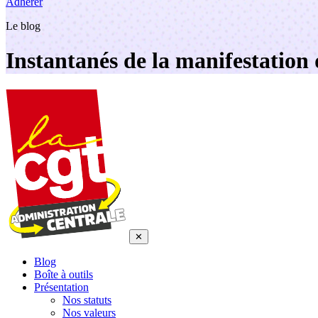
Adhérer
Le blog
Instantanés de la manifestation
✕
Blog
Boîte à outils
Présentation
Nos statuts
Nos valeurs